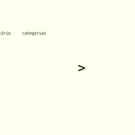
tório
categorias
>