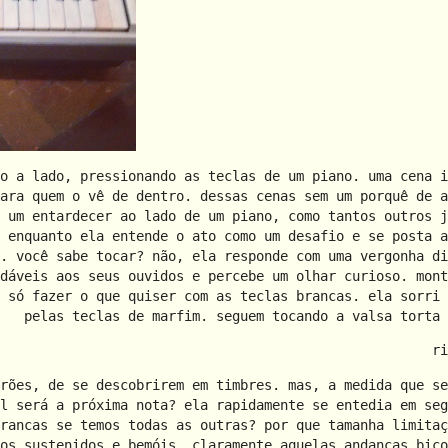
o a lado, pressionando as teclas de um piano. uma cena i
ara quem o vê de dentro. dessas cenas sem um porquê de a
 um entardecer ao lado de um piano, como tantos outros j
 enquanto ela entende o ato como um desafio e se posta a
. você sabe tocar? não, ela responde com uma vergonha di
dáveis aos seus ouvidos e percebe um olhar curioso. mont
 só fazer o que quiser com as teclas brancas. ela sorri 
pelas teclas de marfim. seguem tocando a valsa torta 
ri
rões, de se descobrirem em timbres. mas, a medida que se
l será a próxima nota? ela rapidamente se entedia em seg
rancas se temos todas as outras? por que tamanha limitaç
os sustenidos e bemóis. claramente aquelas andanças bico