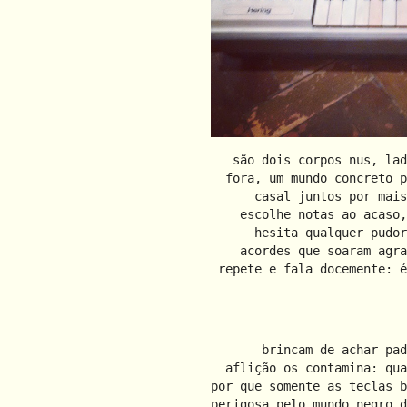
são dois corpos nus, lad
fora, um mundo concreto p
casal juntos por mais
escolhe notas ao acaso,
hesita qualquer pudor
acordes que soaram agra
repete e fala docemente: é
brincam de achar pad
aflição os contamina: qua
por que somente as teclas b
perigosa pelo mundo negro d