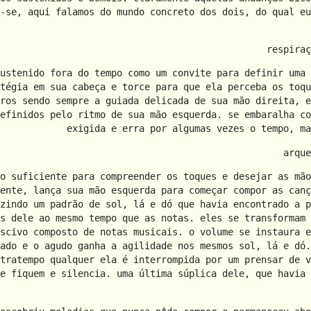
-se, aqui falamos do mundo concreto dos dois, do qual eu
respiraç
ustenido fora do tempo como um convite para definir uma 
tégia em sua cabeça e torce para que ela perceba os toqu
ros sendo sempre a guiada delicada de sua mão direita, e
efinidos pelo ritmo de sua mão esquerda. se embaralha co
exigida e erra por algumas vezes o tempo, ma
arque
o suficiente para compreender os toques e desejar as mão
ente, lança sua mão esquerda para começar compor as canç
zindo um padrão de sol, lá e dó que havia encontrado a p
s dele ao mesmo tempo que as notas. eles se transformam 
scivo composto de notas musicais. o volume se instaura e
ado e o agudo ganha a agilidade nos mesmos sol, lá e dó.
tratempo qualquer ela é interrompida por um prensar de v
e fiquem e silencia. uma última súplica dele, que havia 